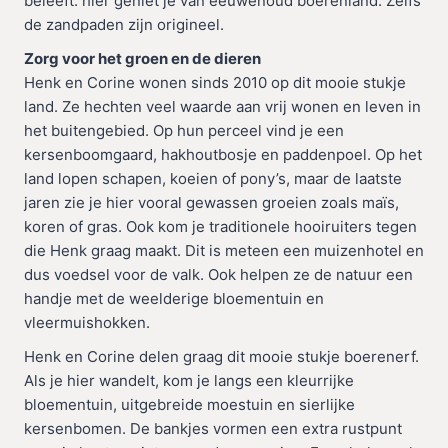
beleeft: hier geniet je van eeuwenoud boerenland. Zelfs
de zandpaden zijn origineel.
Zorg voor het groen en de dieren
Henk en Corine wonen sinds 2010 op dit mooie stukje
land. Ze hechten veel waarde aan vrij wonen en leven in
het buitengebied. Op hun perceel vind je een
kersenboomgaard, hakhoutbosje en paddenpoel. Op het
land lopen schapen, koeien of pony’s, maar de laatste
jaren zie je hier vooral gewassen groeien zoals maïs,
koren of gras. Ook kom je traditionele hooiruiters tegen
die Henk graag maakt. Dit is meteen een muizenhotel en
dus voedsel voor de valk. Ook helpen ze de natuur een
handje met de weelderige bloementuin en
vleermuishokken.
Henk en Corine delen graag dit mooie stukje boerenerf.
Als je hier wandelt, kom je langs een kleurrijke
bloementuin, uitgebreide moestuin en sierlijke
kersenbomen. De bankjes vormen een extra rustpunt