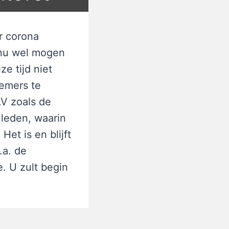
r corona
t nu wel mogen
e tijd niet
emers te
LV zoals de
 leden, waarin
et is en blijft
.a. de
. U zult begin