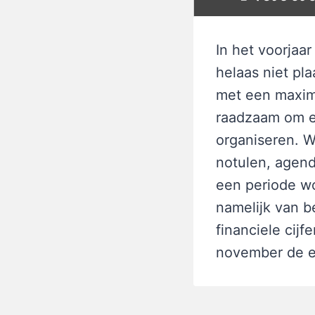
In het voorja
helaas niet pl
met een maximu
raadzaam om e
organiseren. W
notulen, agend
een periode wor
namelijk van b
financiele cij
november de e