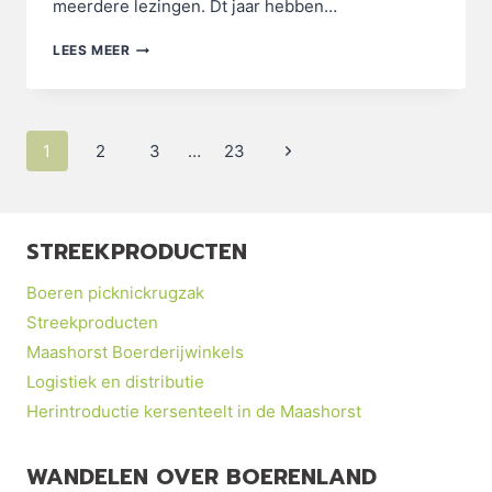
meerdere lezingen. Dt jaar hebben…
WEBINAR
LEES MEER
HIBOER!
Paginanavigatie
Volgende
1
2
3
…
23
pagina
STREEKPRODUCTEN
Boeren picknickrugzak
Streekproducten
Maashorst Boerderijwinkels
Logistiek en distributie
Herintroductie kersenteelt in de Maashorst
WANDELEN OVER BOERENLAND